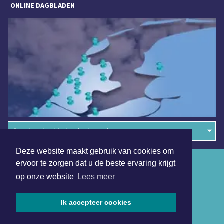
ONLINE DAGBLADEN
Overige dagbladen in de regio
Deze website maakt gebruik van cookies om
Algemene voorwaarden
ervoor te zorgen dat u de beste ervaring krijgt
op onze website
Lees meer
Disclaimer
Privacy Statement
Ik accepteer cookies
Copyright (c) 2026 | Emmensdagblad.nl - Alle rechten