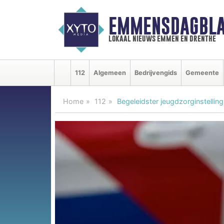
EMMENSDAGBLA
lokaal nieuws emmen en drenthe
112
Algemeen
Bedrijvengids
Gemeente
Home
112
Begeleidster jeugdzorginstellin