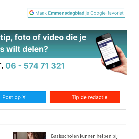
Maak
Emmensdagblad
je Google-favoriet
ip, foto of video die je
s wilt delen?
.
06 - 574 71 321
Post op X
Tip de redactie
Basisscholen kunnen helpen bij