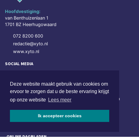
Hoofdvestiging:
van Benthuizenlaan 1
1701 BZ Heerhugowaard
072 8200 600
redactie@xyto.nl
www.xyto.nl
SOCIAL MEDIA
Deze website maakt gebruik van cookies om
NIEUWSBRIEF AANMELDEN
ervoor te zorgen dat u de beste ervaring krijgt
Schrijf je in voor onze nieuwsbrief en krijg wekelijks een
op onze website
Lees meer
samenvatting van alle gebeurtenissen uit jouw regio.
Ik accepteer cookies
Aanmelden
ONLINE DAGBLADEN