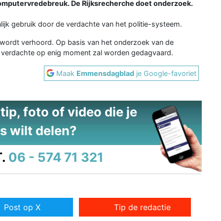
mputervredebreuk. De Rijksrecherche doet onderzoek.
lijk gebruik door de verdachte van het politie-systeem.
n wordt verhoord. Op basis van het onderzoek van de
f de verdachte op enig moment zal worden gedagvaard.
Maak
Emmensdagblad
je Google-favoriet
ip, foto of video die je
s wilt delen?
.
06 - 574 71 321
Post op X
Tip de redactie