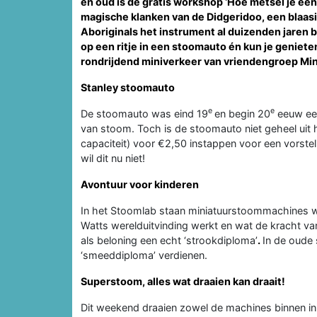
en oud is de gratis workshop ‘Hoe metsel je een
magische klanken van de Didgeridoo, een blaasi
Aboriginals het instrument al duizenden jaren b
op een ritje in een stoomauto én kun je geniete
rondrijdend miniverkeer van vriendengroep Mini
Stanley stoomauto
e
e
De stoomauto was eind 19
en begin 20
eeuw een
van stoom. Toch is de stoomauto niet geheel uit 
capaciteit) voor €2,50 instappen voor een vorsteli
wil dit nu niet!
Avontuur voor kinderen
In het Stoomlab staan miniatuurstoommachines 
Watts werelduitvinding werkt en wat de kracht van 
als beloning een echt ‘strookdiploma’
.
In de oude 
‘smeeddiploma’ verdienen.
Superstoom, alles wat draaien kan draait!
Dit weekend draaien zowel de machines binnen in