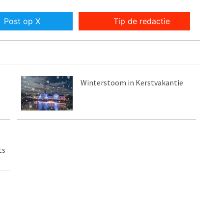
Post op X
Tip de redactie
Winterstoom in Kerstvakantie
ts