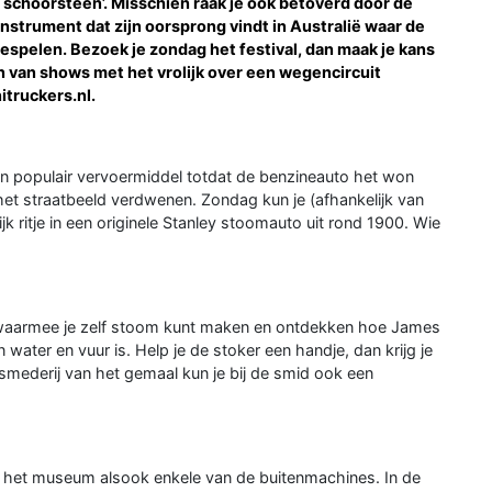
 schoorsteen’. Misschien raak je ook betoverd door de
nstrument dat zijn oorsprong vindt in Australië waar de
espelen. Bezoek je zondag het festival, dan maak je kans
n van shows met het vrolijk over een wegencircuit
truckers.nl.
 populair vervoermiddel totdat de benzineauto het won
het straatbeeld verdwenen. Zondag kun je (afhankelijk van
jk ritje in een originele Stanley stoomauto uit rond 1900. Wie
waarmee je zelf stoom kunt maken en ontdekken hoe James
water en vuur is. Help je de stoker een handje, dan krijg je
smederij van het gemaal kun je bij de smid ook een
 het museum alsook enkele van de buitenmachines. In de