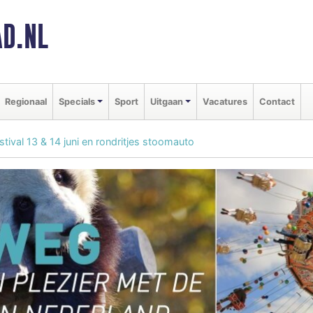
D.NL
Regionaal
Specials
Sport
Uitgaan
Vacatures
Contact
ival 13 & 14 juni en rondritjes stoomauto