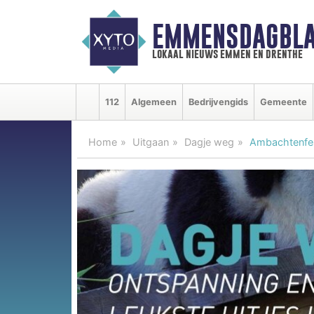
EMMENSDAGBLA
lokaal nieuws emmen en drenthe
112
Algemeen
Bedrijvengids
Gemeente
Home
Uitgaan
Dagje weg
Ambachtenfest