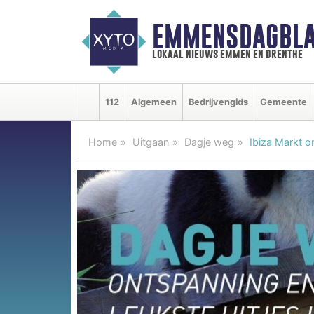
EMMENSDAGBLA
lokaal nieuws emmen en drenthe
112
Algemeen
Bedrijvengids
Gemeente
Home
Uitgaan
Dagje weg
Ibiza Markt 