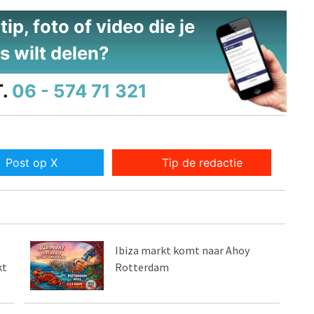
ip, foto of video die je
s wilt delen?
.
06 - 574 71 321
Post op X
Tip de redactie
Ibiza markt komt naar Ahoy
kt
Rotterdam