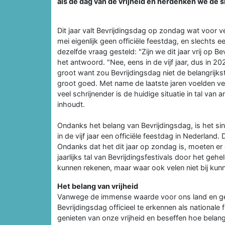
als de dag van de vrijheid en herdenken we de s
Dit jaar valt Bevrijdingsdag op zondag wat voor 
mei eigenlijk geen officiële feestdag, en slechts e
dezelfde vraag gesteld: "Zijn we dit jaar vrij op 
het antwoord. "Nee, eens in de vijf jaar, dus in 202
groot want zou Bevrijdingsdag niet de belangrijkst
groot goed. Met name de laatste jaren voelden ve
veel schrijnender is de huidige situatie in tal va
inhoudt.
Ondanks het belang van Bevrijdingsdag, is het si
in de vijf jaar een officiële feestdag in Nederland
Ondanks dat het dit jaar op zondag is, moeten 
jaarlijks tal van Bevrijdingsfestivals door het ge
kunnen rekenen, maar waar ook velen niet bij kun
Het belang van vrijheid
Vanwege de immense waarde voor ons land en ges
Bevrijdingsdag officieel te erkennen als national
genieten van onze vrijheid en beseffen hoe belangrij