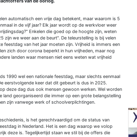
lachtoffers van de oorlog.
velen automatisch een vrije dag betekent, maar waarom is 5
enmaal in de vijf jaar? Elk jaar wordt op de werkvloer weer
Bevrijdingsdag?" Enkelen die goed op de hoogte zijn, weten
5 zijn we weer aan de beurt". De teleurstelling is bij velen
e feestdag van het jaar moeten zijn. Vrijheid is immers een
len zich door corona beperkt in hun vrijheden, maar nog
n andere landen waar mensen niet eens weten wat vrijheid
nds 1990 wel een nationale feestdag, maar slechts eenmaal
. De eerstvolgende keer dat dit gebeurt is dus in 2025.
er op deze dag dus ook mensen gewoon werken. Wel worden
hele land georganiseerd die immer op een grote belangstelling
nen zijn vanwege werk of schoolverplichtingen.
chiedenis, is het gerechtvaardigd om de status van
e feestdag in Nederland. Het is een dag waarop we volop
k deze is. Tegelijkertijd staan we stil bij de offers die