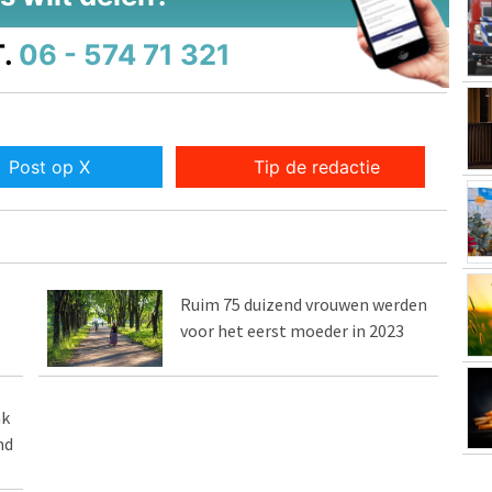
.
06 - 574 71 321
Post op X
Tip de redactie
Ruim 75 duizend vrouwen werden
voor het eerst moeder in 2023
ak
nd