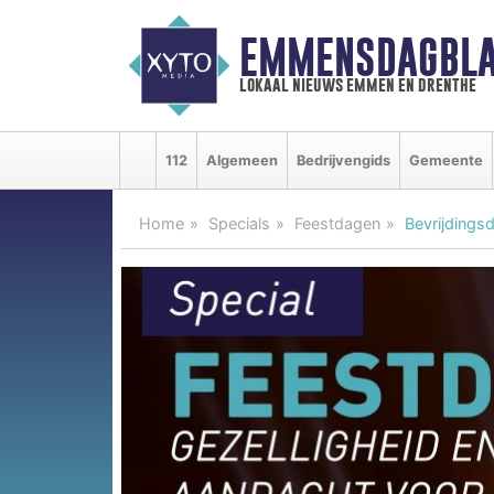
EMMENSDAGBLA
lokaal nieuws emmen en drenthe
112
Algemeen
Bedrijvengids
Gemeente
Home
Specials
Feestdagen
Bevrijdingsd