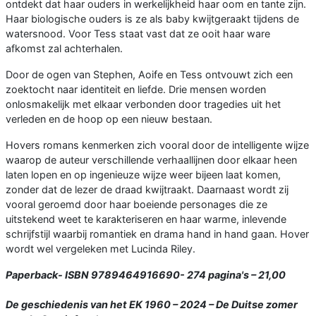
ontdekt dat haar ouders in werkelijkheid haar oom en tante zijn.
Haar biologische ouders is ze als baby kwijtgeraakt tijdens de
watersnood. Voor Tess staat vast dat ze ooit haar ware
afkomst zal achterhalen.
Door de ogen van Stephen, Aoife en Tess ontvouwt zich een
zoektocht naar identiteit en liefde. Drie mensen worden
onlosmakelijk met elkaar verbonden door tragedies uit het
verleden en de hoop op een nieuw bestaan.
Hovers romans kenmerken zich vooral door de intelligente wijze
waarop de auteur verschillende verhaallijnen door elkaar heen
laten lopen en op ingenieuze wijze weer bijeen laat komen,
zonder dat de lezer de draad kwijtraakt. Daarnaast wordt zij
vooral geroemd door haar boeiende personages die ze
uitstekend weet te karakteriseren en haar warme, inlevende
schrijfstijl waarbij romantiek en drama hand in hand gaan. Hover
wordt wel vergeleken met Lucinda Riley.
Paperback- ISBN 9789464916690- 274 pagina's – 21,00
De geschiedenis van het EK 1960 – 2024 – De Duitse zomer