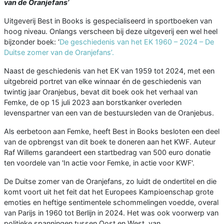
van de Oranjefans’
Uitgeverij Best in Books is gespecialiseerd in sportboeken van
hoog niveau. Onlangs verscheen bij deze uitgeverij een wel heel
bijzonder boek: ‘
De geschiedenis van het EK 1960 – 2024 – De
Duitse zomer van de Oranjefans’.
Naast de geschiedenis van het EK van 1959 tot 2024, met een
uitgebreid portret van elke winnaar én de geschiedenis van
twintig jaar Oranjebus, bevat dit boek ook het verhaal van
Femke, de op 15 juli 2023 aan borstkanker overleden
levenspartner van een van de bestuursleden van de Oranjebus.
Als eerbetoon aan Femke, heeft Best in Books besloten een deel
van de opbrengst van dit boek te doneren aan het KWF. Auteur
Raf Willems garandeert een startbedrag van 500 euro donatie
ten voordele van 'In actie voor Femke, in actie voor KWF'.
De Duitse zomer van de Oranjefans, zo luidt de ondertitel en die
komt voort uit het feit dat het Europees Kampioenschap grote
emoties en heftige sentimentele schommelingen voedde, overal
van Parijs in 1960 tot Berlijn in 2024. Het was ook voorwerp van
politieke spanningen tussen Oost en West, van