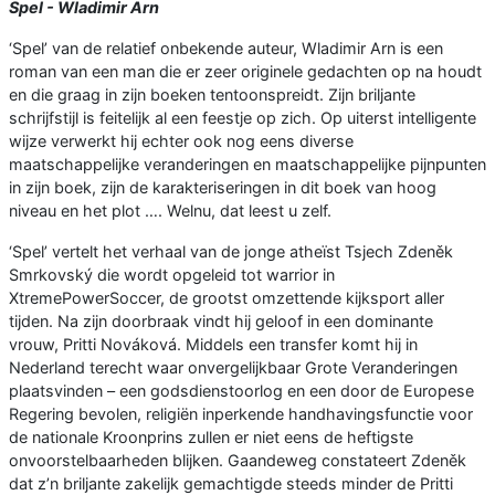
Spel - Wladimir Arn
‘Spel’ van de relatief onbekende auteur, Wladimir Arn is een
roman van een man die er zeer originele gedachten op na houdt
en die graag in zijn boeken tentoonspreidt. Zijn briljante
schrijfstijl is feitelijk al een feestje op zich. Op uiterst intelligente
wijze verwerkt hij echter ook nog eens diverse
maatschappelijke veranderingen en maatschappelijke pijnpunten
in zijn boek, zijn de karakteriseringen in dit boek van hoog
niveau en het plot …. Welnu, dat leest u zelf.
‘Spel’ vertelt het verhaal van de jonge atheïst Tsjech Zdeněk
Smrkovský die wordt opgeleid tot warrior in
XtremePowerSoccer, de grootst omzettende kijksport aller
tijden. Na zijn doorbraak vindt hij geloof in een dominante
vrouw, Pritti Nováková. Middels een transfer komt hij in
Nederland terecht waar onvergelijkbaar Grote Veranderingen
plaatsvinden – een godsdienstoorlog en een door de Europese
Regering bevolen, religiën inperkende handhavingsfunctie voor
de nationale Kroonprins zullen er niet eens de heftigste
onvoorstelbaarheden blijken. Gaandeweg constateert Zdeněk
dat z’n briljante zakelijk gemachtigde steeds minder de Pritti