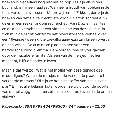
boeken in Nederland nog niet nét zo populair zijn als in ons
buurland, is mij een raadsel. Wanneer u houdt van boeken in de
trant van de televisieserie ‘Moordwijf’ en of ‘Flikken’, dan zijn de
boeken van deze auteur echt iets voor u. Carron schreef al 22
delen in een reeks rondom rechercheur Rani Diaz en haar team
en onlangs verscheen er een stand alone van deze auteur. In
‘Schim in de nacht’ vertelt ze het bloedstollende verhaal over
een 16-jarige tweeling die toevallig aanwezig zijn bij een overval
op een winkel. De criminelen plaatsen hen voor een
hartverscheurend dilemma. De woorden ‘one of you’ galmen
door de macabere ruimte. Als een van de meisjes met hen
meegaat, blijft de ander in leven.
Maar is dat wel zo? Wat is het motief van deze genadeloze
misdadigers? Waren de meisjes op de verkeerde plaats op het
verkeerde moment? Of zijn ze het slachtoffer van een duivels
plan? En het allerbelangrijkste: worden ze tijdig voor de poorten
van de hel weggehaald en zullen ze elkaar ooit weer in de armen
sluiten?
Paperback- ISBN 9789464789300 - 344 pagina's – 22,50