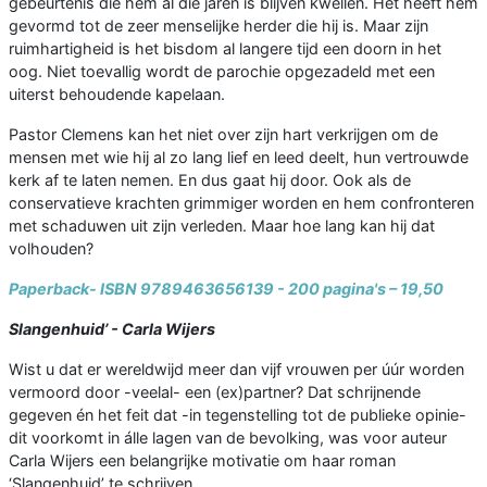
gebeurtenis die hem al die jaren is blijven kwellen. Het heeft hem
gevormd tot de zeer menselijke herder die hij is. Maar zijn
ruimhartigheid is het bisdom al langere tijd een doorn in het
oog. Niet toevallig wordt de parochie opgezadeld met een
uiterst behoudende kapelaan.
Pastor Clemens kan het niet over zijn hart verkrijgen om de
mensen met wie hij al zo lang lief en leed deelt, hun vertrouwde
kerk af te laten nemen. En dus gaat hij door. Ook als de
conservatieve krachten grimmiger worden en hem confronteren
met schaduwen uit zijn verleden. Maar hoe lang kan hij dat
volhouden?
Paperback- ISBN 9789463656139 - 200 pagina's – 19,50
Slangenhuid’ - Carla Wijers
Wist u dat er wereldwijd meer dan vijf vrouwen per úúr worden
vermoord door -veelal- een (ex)partner? Dat schrijnende
gegeven én het feit dat -in tegenstelling tot de publieke opinie-
dit voorkomt in álle lagen van de bevolking, was voor auteur
Carla Wijers een belangrijke motivatie om haar roman
‘Slangenhuid’ te schrijven.