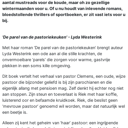
aantal mustreads voor de koude, maar oh zo gezellige
wintermaanden voor u. Of u nu houdt van inlevende romans,
bloedstollende thrillers of sportboeken, er zit vast iets voor u
bij.
'De parel van de pastoriekeuken' - Lyda Westerink
Met haar roman ‘De parel van de pastoriekeuken’ brengt auteur
Lyda Westerink een ode aan al die stille krachten, de
onvermoeibare ‘parels’ die zorgen voor warme, gastvrije
plekken in een soms kille omgeving.
Dit boek vertelt het verhaal van pastor Clemens, een oude, wijze
pastoor die bijzonder geliefd is bij zijn parochianen en die
eigenlijk allang met pensioen mag. Zelf denkt hij echter nog niet
aan stoppen. Zijn steun en toeverlaat is Riek met haar koffie,
luisterend oor en befaamde kruidkoek. Riek, die beslist geen
‘mevrouw pastoor’ genoemd wil worden, maar dat natuurlijk wel
een beetje is.
Alleen zij kent het geheim van ‘haar’ pastoor: een ingrijpende