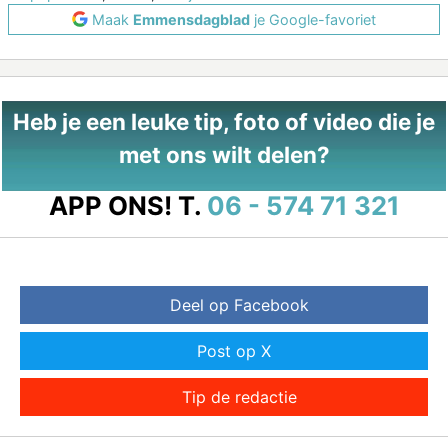
Maak
Emmensdagblad
je Google-favoriet
Heb je een leuke tip, foto of video die je
met ons wilt delen?
APP ONS!
T.
06 - 574 71 321
Deel op Facebook
Post op X
Tip de redactie