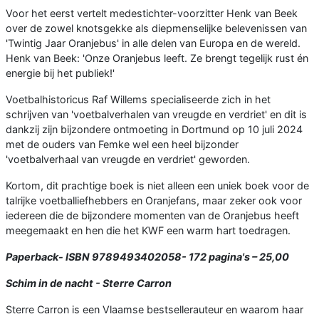
Voor het eerst vertelt medestichter-voorzitter Henk van Beek
over de zowel knotsgekke als diepmenselijke belevenissen van
'Twintig Jaar Oranjebus' in alle delen van Europa en de wereld.
Henk van Beek: 'Onze Oranjebus leeft. Ze brengt tegelijk rust én
energie bij het publiek!'
Voetbalhistoricus Raf Willems specialiseerde zich in het
schrijven van 'voetbalverhalen van vreugde en verdriet' en dit is
dankzij zijn bijzondere ontmoeting in Dortmund op 10 juli 2024
met de ouders van Femke wel een heel bijzonder
'voetbalverhaal van vreugde en verdriet' geworden.
Kortom, dit prachtige boek is niet alleen een uniek boek voor de
talrijke voetballiefhebbers en Oranjefans, maar zeker ook voor
iedereen die de bijzondere momenten van de Oranjebus heeft
meegemaakt en hen die het KWF een warm hart toedragen.
Paperback- ISBN 9789493402058- 172 pagina's – 25,00
Schim in de nacht - Sterre Carron
Sterre Carron is een Vlaamse bestsellerauteur en waarom haar