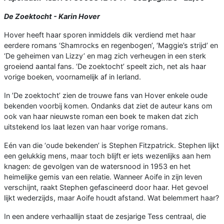
De Zoektocht - Karin Hover
Hover heeft haar sporen inmiddels dik verdiend met haar
eerdere romans ‘Shamrocks en regenbogen’, ‘Maggie’s strijd’ en
‘De geheimen van Lizzy’ en mag zich verheugen in een sterk
groeiend aantal fans. ‘De zoektocht’ speelt zich, net als haar
vorige boeken, voornamelijk af in Ierland.
In ’De zoektocht’ zien de trouwe fans van Hover enkele oude
bekenden voorbij komen. Ondanks dat ziet de auteur kans om
ook van haar nieuwste roman een boek te maken dat zich
uitstekend los laat lezen van haar vorige romans.
Eén van die ‘oude bekenden’ is Stephen Fitzpatrick. Stephen lijkt
een gelukkig mens, maar toch blijft er iets wezenlijks aan hem
knagen: de gevolgen van de watersnood in 1953 en het
heimelijke gemis van een relatie. Wanneer Aoife in zijn leven
verschijnt, raakt Stephen gefascineerd door haar. Het gevoel
lijkt wederzijds, maar Aoife houdt afstand. Wat belemmert haar?
In een andere verhaallijn staat de zesjarige Tess centraal, die