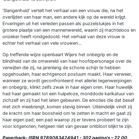
‘Slangenhuid’ vertelt het verhaal van een vrouw die, na het
overlijden van haar man, een andere kijk op de wereld krijgt.
Ervaringen uit het verleden passen als puzzelstukjes in het
grotere plaatje van een mannenwereld, waarin zij machteloos en
onzeker heeft rondgedoold. Het verhaal van deze vrouw is
echter het verhaal van vele vrouwen…
Op treffende wijze openbaart Wijers het onbegrip en de
blindheid van de omwereld van haar hoofdpersonage over de
verwijten die zij, na jarenlang de schone schijn te hebben
opgehouden, haar echtgenoot postuum maakt. Haar verweer,
wanneer ze wordt geconfronteerd met allerlei tegenwerpingen
en onbegrip, klinkt zelfs zwak in haar eigen oren. Haar huwelijk
had haar gemaakt tot een hulpeloze, monddode karikatuur van
zichzelf en zij had het laten gebeuren. De emoties die dat besef
met zich meebrengt, komen stevig binnen. Uiteindelijk vindt zij
de kracht om haar boosheid om te zetten in macht en gaat zij
haar eigen pad; een pad waarop zij er tevens probeert te zijn
voor lotgenoten, hetgeen niet van gevaar ontbloot blijkt te zijn.
Paperback- ISBN 9789083424941 - 302 pagina's – 22,00