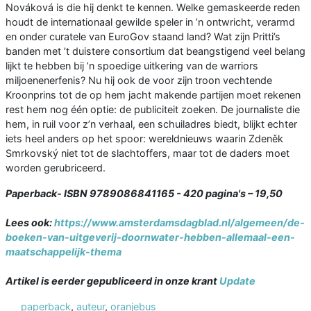
Nováková is die hij denkt te kennen. Welke gemaskeerde reden
houdt de internationaal gewilde speler in ’n ontwricht, verarmd
en onder curatele van EuroGov staand land? Wat zijn Pritti’s
banden met ’t duistere consortium dat beangstigend veel belang
lijkt te hebben bij ’n spoedige uitkering van de warriors
miljoenenerfenis? Nu hij ook de voor zijn troon vechtende
Kroonprins tot de op hem jacht makende partijen moet rekenen
rest hem nog één optie: de publiciteit zoeken. De journaliste die
hem, in ruil voor z’n verhaal, een schuiladres biedt, blijkt echter
iets heel anders op het spoor: wereldnieuws waarin Zdeněk
Smrkovský niet tot de slachtoffers, maar tot de daders moet
worden gerubriceerd.
Paperback- ISBN 9789086841165 - 420 pagina's – 19,50
Lees ook:
https://www.amsterdamsdagblad.nl/algemeen/de-
boeken-van-uitgeverij-doornwater-hebben-allemaal-een-
maatschappelijk-thema
Artikel is eerder gepubliceerd in onze krant
Update
paperback
,
auteur
,
oranjebus