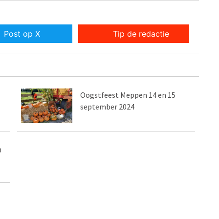
Post op X
Tip de redactie
Oogstfeest Meppen 14 en 15
september 2024
O