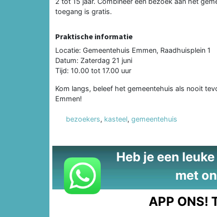
2 tot 15 jaar. Combineer een bezoek aan het geme
toegang is gratis.
Praktische informatie
Locatie: Gemeentehuis Emmen, Raadhuisplein 1
Datum: Zaterdag 21 juni
Tijd: 10.00 tot 17.00 uur
Kom langs, beleef het gemeentehuis als nooit tev
Emmen!
bezoekers
,
kasteel
,
gemeentehuis
Heb je een leuke t
met on
APP ONS!
T