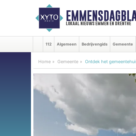
EMMENSDAGBLA
lokaal nieuws emmen en drenthe
112
Algemeen
Bedrijvengids
Gemeente
Home
Gemeente
Ontdek het gemeentehuis