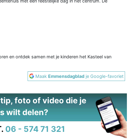
entehuis met een feestelijke dag in het centrum. De
oren en ontdek samen met je kinderen het Kasteel van
Maak
Emmensdagblad
je Google-favoriet
ip, foto of video die je
s wilt delen?
.
06 - 574 71 321