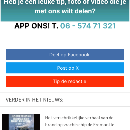
Heb je een leuke tip, foto of video die je
met ons wilt delen?
APP ONS!
T.
06 - 574 71 321
Deel op Facebook
Post op X
Tip de redactie
VERDER IN HET NIEUWS:
Het verschrikkelijke verhaal van de
brand op vrachtschip de Fremantle