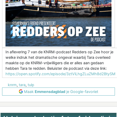
In aflevering 7 van de KNRM-podcast Redders op Zee hoor je
welke indruk het dramatische ongeval waarbij Tara overleed
maakte op de KNRM-vrijwilligers die er alles aan gedaan
hebben Tara te redden. Beluister de podcast via deze link:
https://open.spotify.com/episode/3ztViLhgZLuZMh8d2BtySM
knrm
,
tara
,
tulp
Maak
Emmensdagblad
je Google-favoriet