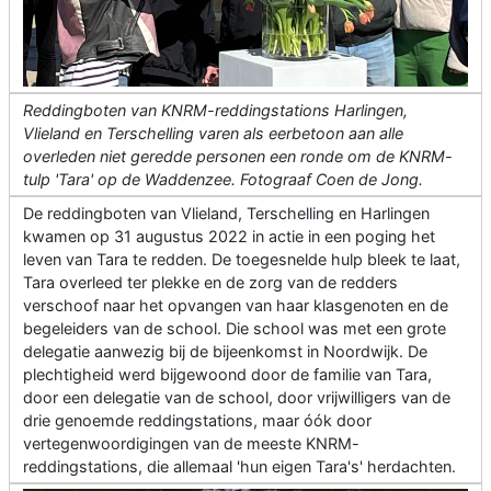
Reddingboten van KNRM-reddingstations Harlingen,
Vlieland en Terschelling varen als eerbetoon aan alle
overleden niet geredde personen een ronde om de KNRM-
tulp 'Tara' op de Waddenzee. Fotograaf Coen de Jong.
De reddingboten van Vlieland, Terschelling en Harlingen
kwamen op 31 augustus 2022 in actie in een poging het
leven van Tara te redden. De toegesnelde hulp bleek te laat,
Tara overleed ter plekke en de zorg van de redders
verschoof naar het opvangen van haar klasgenoten en de
begeleiders van de school. Die school was met een grote
delegatie aanwezig bij de bijeenkomst in Noordwijk. De
plechtigheid werd bijgewoond door de familie van Tara,
door een delegatie van de school, door vrijwilligers van de
drie genoemde reddingstations, maar óók door
vertegenwoordigingen van de meeste KNRM-
reddingstations, die allemaal 'hun eigen Tara's' herdachten.