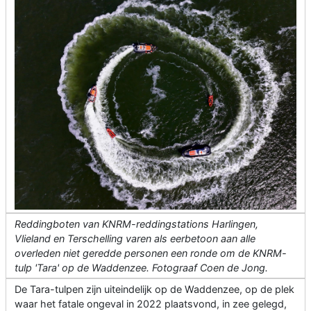
Reddingboten van KNRM-reddingstations Harlingen,
Vlieland en Terschelling varen als eerbetoon aan alle
overleden niet geredde personen een ronde om de KNRM-
tulp 'Tara' op de Waddenzee. Fotograaf Coen de Jong.
De Tara-tulpen zijn uiteindelijk op de Waddenzee, op de plek
waar het fatale ongeval in 2022 plaatsvond, in zee gelegd,