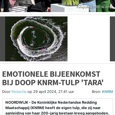
Vorige
V
EMOTIONELE BIJEENKOMST
BIJ DOOP KNRM-TULP 'TARA'
Door
Redactie
op
29 april 2024, 21:41 uur
Bron:
KNRM
NOORDWIJK - De Koninklijke Nederlandse Redding
Maatschappij (KNRM) heeft de eigen tulp, die zij naar
aanleiding van haar 200-jarig bestaan kreeg aangeboden,