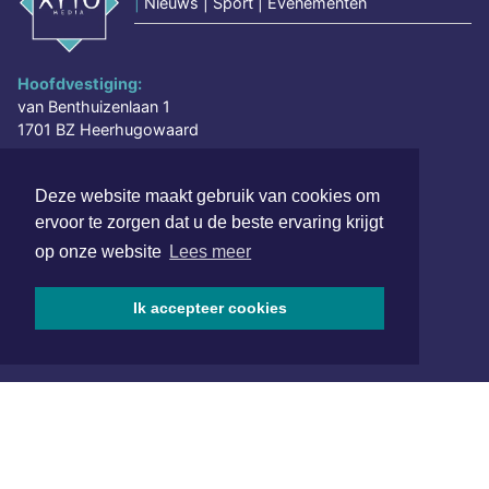
|
Nieuws | Sport | Evenementen
Hoofdvestiging:
van Benthuizenlaan 1
1701 BZ Heerhugowaard
072 8200 600
Deze website maakt gebruik van cookies om
redactie@xyto.nl
ervoor te zorgen dat u de beste ervaring krijgt
www.xyto.nl
op onze website
Lees meer
SOCIAL MEDIA
Ik accepteer cookies
NIEUWSBRIEF AANMELDEN
Schrijf je in voor onze nieuwsbrief en krijg wekelijks een
samenvatting van alle gebeurtenissen uit jouw regio.
Aanmelden