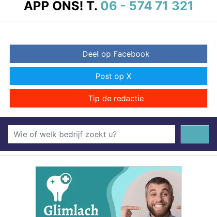
APP ONS!
T.
06 - 574 71 321
Deel op Facebook
Post op X
Tip de redactie