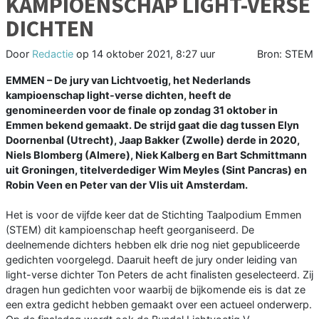
KAMPIOENSCHAP LIGHT-VERSE
DICHTEN
Door
Redactie
op
14 oktober 2021, 8:27 uur
Bron: STEM
EMMEN – De jury van Lichtvoetig, het Nederlands
kampioenschap light-verse dichten, heeft de
genomineerden voor de finale op zondag 31 oktober in
Emmen bekend gemaakt. De strijd gaat die dag tussen Elyn
Doornenbal (Utrecht), Jaap Bakker (Zwolle) derde in 2020,
Niels Blomberg (Almere), Niek Kalberg en Bart Schmittmann
uit Groningen, titelverdediger Wim Meyles (Sint Pancras) en
Robin Veen en Peter van der Vlis uit Amsterdam.
Het is voor de vijfde keer dat de Stichting Taalpodium Emmen
(STEM) dit kampioenschap heeft georganiseerd. De
deelnemende dichters hebben elk drie nog niet gepubliceerde
gedichten voorgelegd. Daaruit heeft de jury onder leiding van
light-verse dichter Ton Peters de acht finalisten geselecteerd. Zij
dragen hun gedichten voor waarbij de bijkomende eis is dat ze
een extra gedicht hebben gemaakt over een actueel onderwerp.