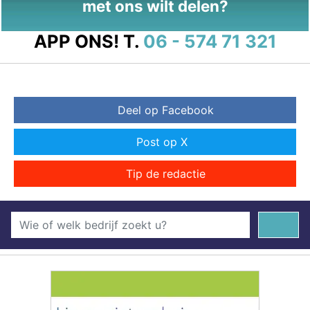
met ons wilt delen?
APP ONS!
T.
06 - 574 71 321
Deel op Facebook
Post op X
Tip de redactie