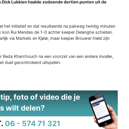
Dick Lukkien haalde zodoende dertien punten uit de
het initiatief en dat resulteerde na pakweg twintig minuten
lak kon Rui Mendes de 1-0 achter keeper Delanghe schieten.
ijk via Markelo en Kjølø, maar keeper Brouwer hield zijn
ller Reda Kharchouch na een voorzet van een andere invaller,
t duel gecontroleerd uitspelen.
ip, foto of video die je
s wilt delen?
.
06 - 574 71 321