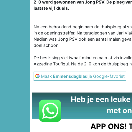
2-0 werd gewonnen van Jong PSV. De ploeg van 
laatste vijf duels.
Na een behoudend begin nam de thuisploeg al snel 
in de openingstreffer. Na terugleggen van Jari V
Nadien was Jong PSV ook een aantal malen gevaarl
doel schoon.
De beslissing viel twaalf minuten na rust via inva
Azzedine Toufiqui. Na de 2-0 kon de thuisploeg he
Maak
Emmensdagblad
je Google-favoriet
Heb je een leuke t
met on
APP ONS!
T