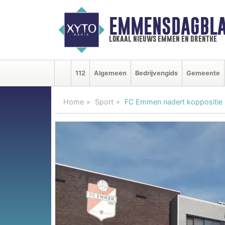
EMMENSDAGBLA
lokaal nieuws emmen en drenthe
112
Algemeen
Bedrijvengids
Gemeente
Home
Sport
FC Emmen nadert koppositie 