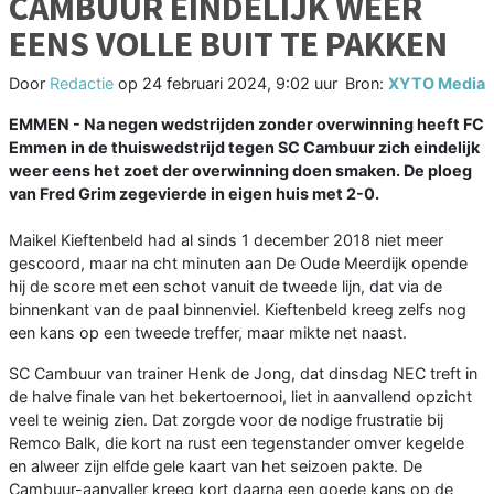
CAMBUUR EINDELIJK WEER
EENS VOLLE BUIT TE PAKKEN
Door
Redactie
op
24 februari 2024, 9:02 uur
Bron:
XYTO Media
EMMEN - Na negen wedstrijden zonder overwinning heeft FC
Emmen in de thuiswedstrijd tegen SC Cambuur zich eindelijk
weer eens het zoet der overwinning doen smaken. De ploeg
van Fred Grim zegevierde in eigen huis met 2-0.
Maikel Kieftenbeld had al sinds 1 december 2018 niet meer
gescoord, maar na cht minuten aan De Oude Meerdijk opende
hij de score met een schot vanuit de tweede lijn, dat via de
binnenkant van de paal binnenviel. Kieftenbeld kreeg zelfs nog
een kans op een tweede treffer, maar mikte net naast.
SC Cambuur van trainer Henk de Jong, dat dinsdag NEC treft in
de halve finale van het bekertoernooi, liet in aanvallend opzicht
veel te weinig zien. Dat zorgde voor de nodige frustratie bij
Remco Balk, die kort na rust een tegenstander omver kegelde
en alweer zijn elfde gele kaart van het seizoen pakte. De
Cambuur-aanvaller kreeg kort daarna een goede kans op de