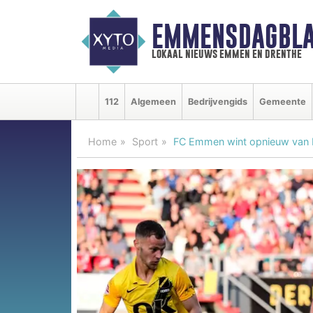
EMMENSDAGBLA
lokaal nieuws emmen en drenthe
112
Algemeen
Bedrijvengids
Gemeente
Home
Sport
FC Emmen wint opnieuw van NA