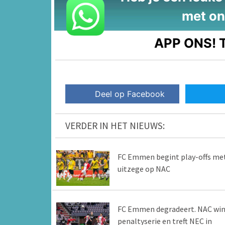
met on
APP ONS!
T
Deel op Facebook
VERDER IN HET NIEUWS:
FC Emmen begint play-offs me
uitzege op NAC
FC Emmen degradeert. NAC win
penaltyserie en treft NEC in