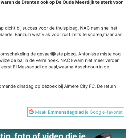
2) waren de Drenten ook op De Oude Meerdijk te sterk voor
trap dicht bij succes voor de thuisploeg. NAC nam snel het
r Sande. Banzuzi wist vlak voor rust zelfs te scoren,maar aan
mschakeling de gevaarlijkste ploeg. Antonisse miste nog
wijze de bal in de verre hoek. NAC kwam niet meer verder
f eerst El Messaoudi de paal,waarna Assehnoun in de
komende dinsdag op bezoek bij Almere City FC. De return
Maak
Emmensdagblad
je Google-favoriet
ip, foto of video die je