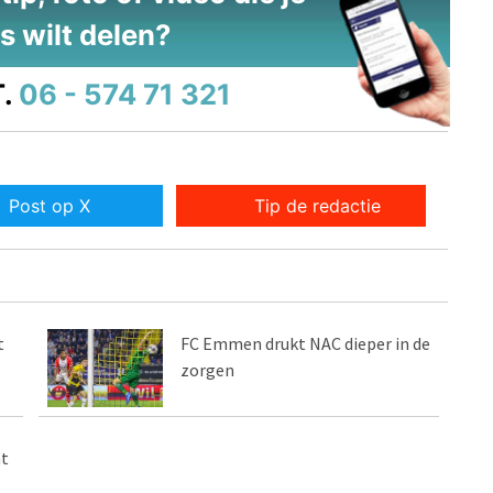
s wilt delen?
.
06 - 574 71 321
Post op X
Tip de redactie
t
FC Emmen drukt NAC dieper in de
zorgen
t