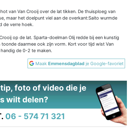
t van Van Crooij over de lat tikken. De thuisploeg van
se, maar het doelpunt viel aan de overkant:Saito wurmde
d de verre hoek.
ooij op de lat. Sparta-doelman Olij redde bij een kunstig
 toonde daarmee ook zijn vorm. Kort voor tijd wist Van
n handig de 0-2 te maken.
Maak
Emmensdagblad
je Google-favoriet
ip, foto of video die je
s wilt delen?
.
06 - 574 71 321