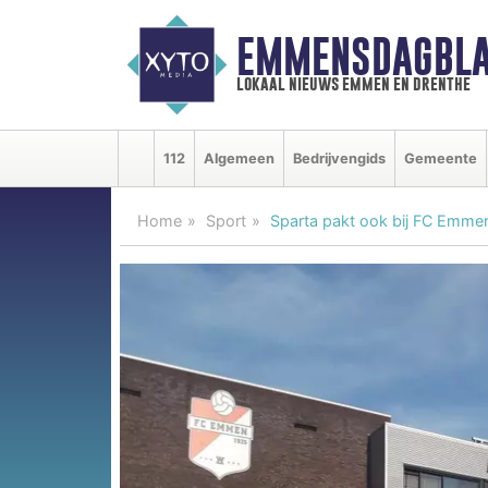
EMMENSDAGBLA
lokaal nieuws emmen en drenthe
112
Algemeen
Bedrijvengids
Gemeente
Home
Sport
Sparta pakt ook bij FC Emmen 