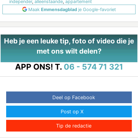
independer
,
alleenstaande
,
appartement
Maak
Emmensdagblad
je Google-favoriet
Heb je een leuke tip, foto of video die je
met ons wilt delen?
APP ONS!
T.
06 - 574 71 321
Deel op Facebook
Post op X
Tip de redactie