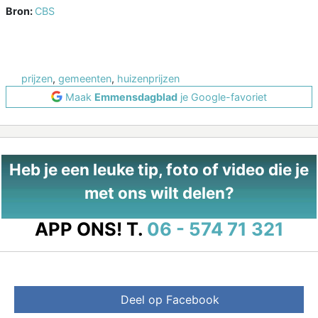
Bron:
CBS
prijzen
,
gemeenten
,
huizenprijzen
Maak
Emmensdagblad
je Google-favoriet
Heb je een leuke tip, foto of video die je
met ons wilt delen?
APP ONS!
T.
06 - 574 71 321
Deel op Facebook