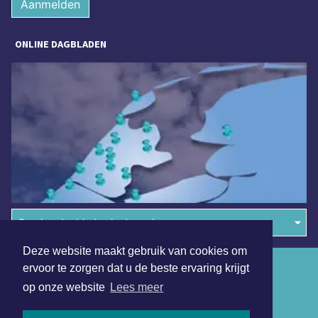
Aanmelden
ONLINE DAGBLADEN
Overige dagbladen in de regio
Deze website maakt gebruik van cookies om
Algemene voorwaarden
ervoor te zorgen dat u de beste ervaring krijgt
op onze website
Lees meer
Disclaimer
Privacy Statement