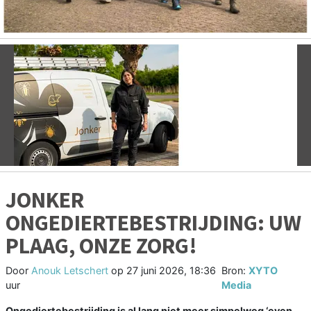
Vorige
V
JONKER
ONGEDIERTEBESTRIJDING: UW
PLAAG, ONZE ZORG!
Door
Anouk Letschert
op
27 juni 2026, 18:36
Bron:
XYTO
uur
Media
Ongediertebestrijding is al lang niet meer simpelweg ‘even