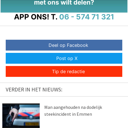
met ons wilt delen?
APP ONS!
T.
06 - 574 71 321
Deel op Facebook
Post op X
Tip de redactie
VERDER IN HET NIEUWS:
Man aangehouden na dodelijk
steekincident in Emmen