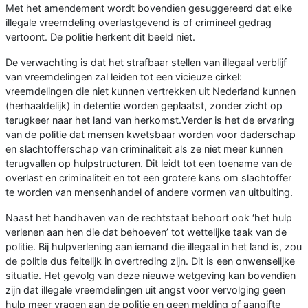
Met het amendement wordt bovendien gesuggereerd dat elke
illegale vreemdeling overlastgevend is of crimineel gedrag
vertoont. De politie herkent dit beeld niet.
De verwachting is dat het strafbaar stellen van illegaal verblijf
van vreemdelingen zal leiden tot een vicieuze cirkel:
vreemdelingen die niet kunnen vertrekken uit Nederland kunnen
(herhaaldelijk) in detentie worden geplaatst, zonder zicht op
terugkeer naar het land van herkomst.
Verder is het de ervaring
van de politie dat mensen kwetsbaar worden voor daderschap
en slachtofferschap van criminaliteit als ze niet meer kunnen
terugvallen op hulpstructuren. Dit leidt tot een toename van de
overlast en criminaliteit en tot een grotere kans om slachtoffer
te worden van mensenhandel of andere vormen van uitbuiting.
Naast het handhaven van de rechtstaat behoort ook ‘het hulp
verlenen aan hen die dat behoeven’ tot wettelijke taak van de
politie. Bij hulpverlening aan iemand die illegaal in het land is, zou
de politie dus feitelijk in overtreding zijn. Dit is een onwenselijke
situatie. Het gevolg van deze nieuwe wetgeving kan bovendien
zijn dat illegale vreemdelingen uit angst voor vervolging geen
hulp meer vragen aan de politie en geen melding of aangifte