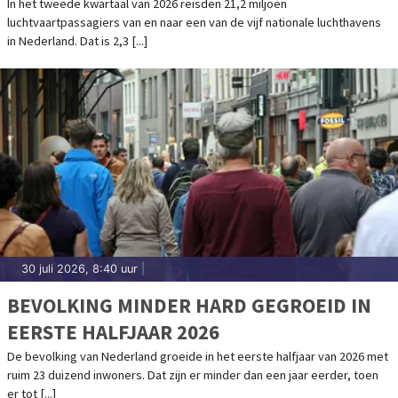
KWARTAAL, WEL MINDER VLUCHTEN
In het tweede kwartaal van 2026 reisden 21,2 miljoen
luchtvaartpassagiers van en naar een van de vijf nationale luchthavens
in Nederland. Dat is 2,3 [...]
30 juli 2026, 8:40 uur
|
BEVOLKING MINDER HARD GEGROEID IN
EERSTE HALFJAAR 2026
De bevolking van Nederland groeide in het eerste halfjaar van 2026 met
ruim 23 duizend inwoners. Dat zijn er minder dan een jaar eerder, toen
er tot [...]