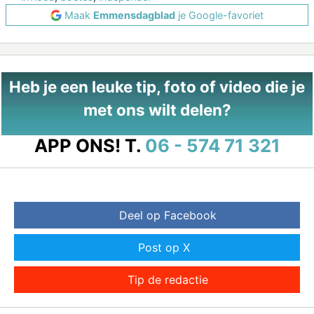
Maak
Emmensdagblad
je Google-favoriet
Heb je een leuke tip, foto of video die je
met ons wilt delen?
APP ONS!
T.
06 - 574 71 321
Deel op Facebook
Post op X
Tip de redactie