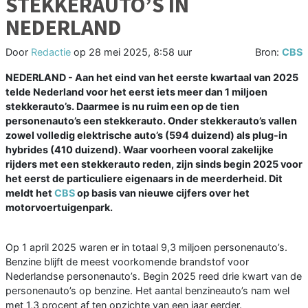
STEKKERAUTO’S IN
NEDERLAND
Door
Redactie
op
28 mei 2025, 8:58 uur
Bron:
CBS
NEDERLAND - Aan het eind van het eerste kwartaal van 2025
telde Nederland voor het eerst iets meer dan 1 miljoen
stekkerauto’s. Daarmee is nu ruim een op de tien
personenauto’s een stekkerauto. Onder stekkerauto’s vallen
zowel volledig elektrische auto’s (594 duizend) als plug-in
hybrides (410 duizend). Waar voorheen vooral zakelijke
rijders met een stekkerauto reden, zijn sinds begin 2025 voor
het eerst de particuliere eigenaars in de meerderheid. Dit
meldt het
CBS
op basis van nieuwe cijfers over het
motorvoertuigenpark.
Op 1 april 2025 waren er in totaal 9,3 miljoen personenauto’s.
Benzine blijft de meest voorkomende brandstof voor
Nederlandse personenauto’s. Begin 2025 reed drie kwart van de
personenauto’s op benzine. Het aantal benzineauto’s nam wel
met 1,3 procent af ten opzichte van een jaar eerder.