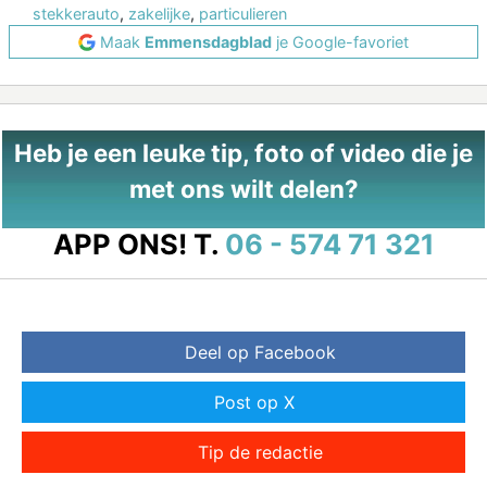
stekkerauto
,
zakelijke
,
particulieren
Maak
Emmensdagblad
je Google-favoriet
Heb je een leuke tip, foto of video die je
met ons wilt delen?
APP ONS!
T.
06 - 574 71 321
Deel op Facebook
Post op X
Tip de redactie