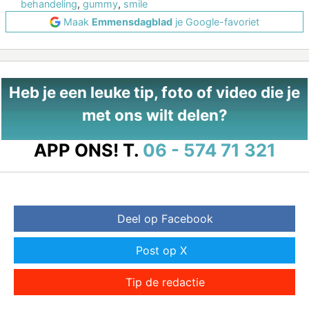
behandeling
,
gummy
,
smile
Maak
Emmensdagblad
je Google-favoriet
Heb je een leuke tip, foto of video die je
met ons wilt delen?
APP ONS!
T.
06 - 574 71 321
Deel op Facebook
Post op X
Tip de redactie