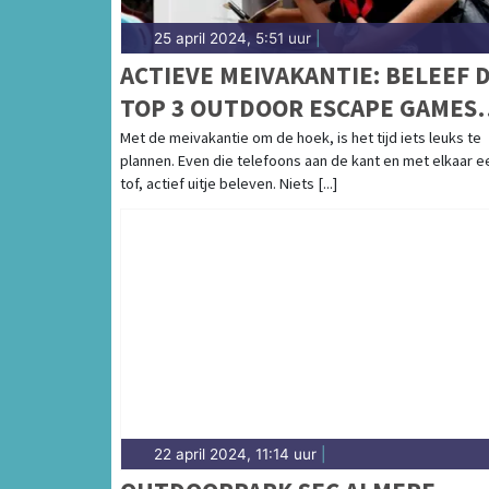
25 april 2024, 5:51 uur
|
ACTIEVE MEIVAKANTIE: BELEEF 
TOP 3 OUTDOOR ESCAPE GAMES
VOOR HET HELE GEZIN!
Met de meivakantie om de hoek, is het tijd iets leuks te
plannen. Even die telefoons aan de kant en met elkaar e
tof, actief uitje beleven. Niets [...]
22 april 2024, 11:14 uur
|