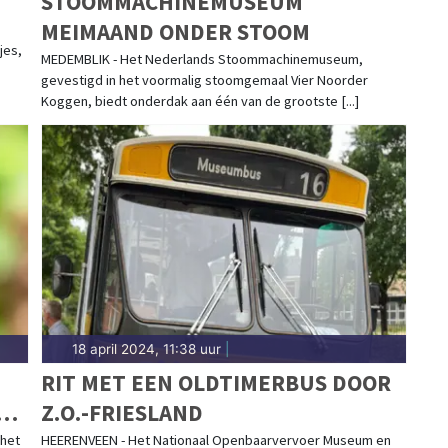
STOOMMACHINEMUSEUM
MEIMAAND ONDER STOOM
jes,
MEDEMBLIK - Het Nederlands Stoommachinemuseum,
gevestigd in het voormalig stoomgemaal Vier Noorder
Koggen, biedt onderdak aan één van de grootste [...]
18 april 2024, 11:38 uur
|
RIT MET EEN OLDTIMERBUS DOOR
EN
Z.O.-FRIESLAND
E
 het
HEERENVEEN - Het Nationaal Openbaarvervoer Museum en