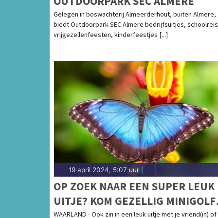
OUTDOORPARK SEC ALMERE
Gelegen in boswachterij Almeerderhout, buiten Almere,
biedt Outdoorpark SEC Almere bedrijfsuitjes, schoolreis
vrijgezellenfeesten, kinderfeestjes [...]
19 april 2024, 5:07 uur
|
OP ZOEK NAAR EEN SUPER LEUK
UITJE? KOM GEZELLIG MINIGOLF
OF WANDEL TUSSEN DE MOOIST
WAARLAND - Ook zin in een leuk uitje met je vriend(in) of