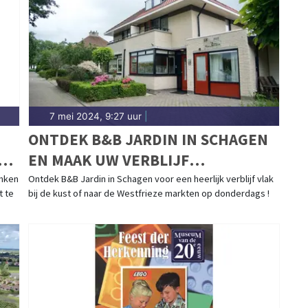
d.nl.
7 mei 2024, 9:27 uur
|
ONTDEK B&B JARDIN IN SCHAGEN
D
EN MAAK UW VERBLIJF
UM!
ONVERGETELIJK
enken
Ontdek B&B Jardin in Schagen voor een heerlijk verblijf vlak
t te
bij de kust of naar de Westfrieze markten op donderdags !