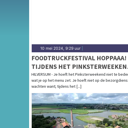
complete uitgaansaanbod op emmensdagbla
10 mei 2024, 9:29 uur
|
FOODTRUCKFESTIVAL HOPPAAA!
TIJDENS HET PINKSTERWEEKEN
IN HET DUDOKPARK IN HILVERS
HILVERSUM - Je hoeft het Pinksterweekend niet te bed
wat je op het menu zet. Je hoeft niet op de bezorgdiens
wachten want; tijdens het [...]