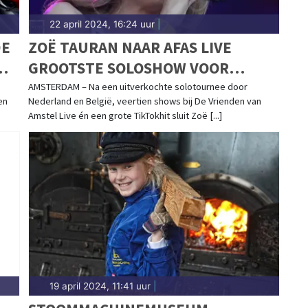
22 april 2024, 16:24 uur
|
DE
ZOË TAURAN NAAR AFAS LIVE
GROOTSTE SOLOSHOW VOOR
RAZENDPOPULAIRE ZANGERES
AMSTERDAM – Na een uitverkochte solotournee door
en
Nederland en België, veertien shows bij De Vrienden van
Amstel Live én een grote TikTokhit sluit Zoë [...]
19 april 2024, 11:41 uur
|