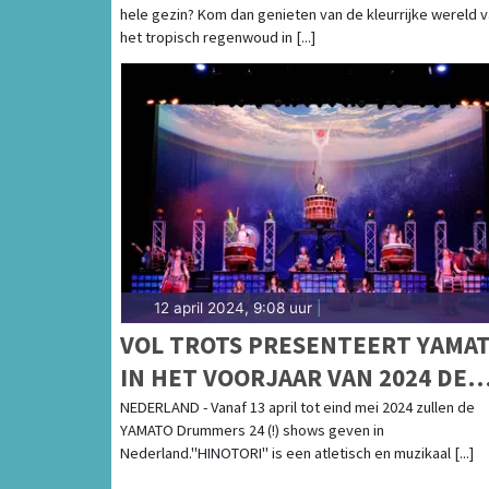
hele gezin? Kom dan genieten van de kleurrijke wereld 
VLINDERS IN VLINDORADO
het tropisch regenwoud in [...]
12 april 2024, 9:08 uur
|
VOL TROTS PRESENTEERT YAMA
IN HET VOORJAAR VAN 2024 DE
NIEUWE WERELDTOUR:
NEDERLAND - Vanaf 13 april tot eind mei 2024 zullen de
YAMATO Drummers 24 (!) shows geven in
"HINOTORI" IN NEDERLAND
Nederland."HINOTORI" is een atletisch en muzikaal [...]